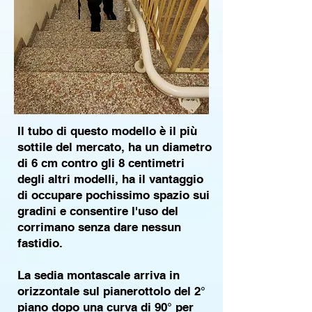
Il tubo di questo modello è il più
sottile del mercato, ha un diametro
di 6 cm contro gli 8 centimetri
degli altri modelli, ha il vantaggio
di occupare pochissimo spazio sui
gradini e consentire l'uso del
corrimano senza dare nessun
fastidio.
La sedia montascale arriva in
orizzontale sul pianerottolo del 2°
piano dopo una curva di 90° per