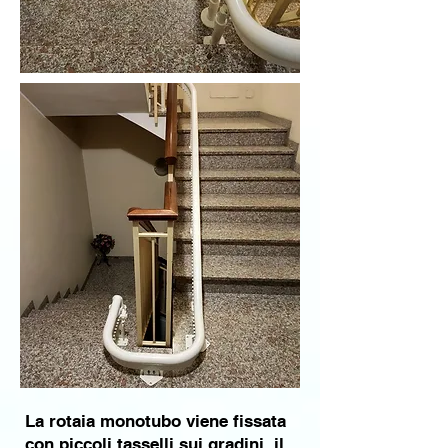
La rotaia monotubo viene fissata
con piccoli tasselli sui gradini, il