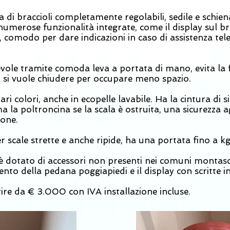
i braccioli completamente regolabili, sedile e schiena
numerose funzionalità integrate, come il display sul bra
omodo per dare indicazioni in caso di assistenza telef
vole tramite comoda leva a portata di mano, evita la f
a si vuole chiudere per occupare meno spazio.
vari colori, anche in ecopelle lavabile. Ha la cintura di 
 la poltroncina se la scala è ostruita, una sicurezza ag
ione.
scale strette e anche ripide, ha una portata fino a k
è dotato di accessori non presenti nei comuni montas
mento della pedana poggiapiedi e il display con scritte in
ire da € 3.000 con IVA installazione incluse.