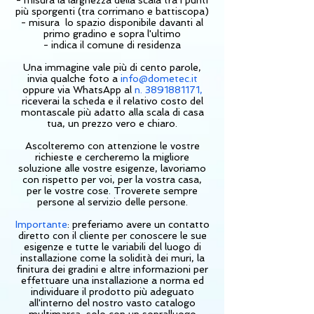
- misura la larghezza della scala tra i punti
più sporgenti (tra corrimano e battiscopa)
- misura lo spazio disponibile davanti al
primo gradino e sopra l'ultimo
- indica il comune di residenza
Una immagine vale più di cento parole,
invia qualche foto a
info@dometec.it
oppure via WhatsApp al
n. 3891881171,
r
iceverai la scheda e il relativo costo del
montascale più adatto alla scala di casa
tua, un prezzo vero e chiaro.
Ascolteremo con attenzione le vostre
richieste e cercheremo la migliore
soluzione alle vostre esigenze, lavoriamo
con rispetto per voi, per la vostra casa,
per le vostre cose. Troverete sempre
persone al servizio delle persone.
Importante
: preferiamo avere un contatto
diretto con il cliente per conoscere le sue
esigenze e tutte le variabili del luogo di
installazione come la solidità dei muri, la
finitura dei gradini e altre informazioni per
effettuare una installazione a norma ed
individuare il prodotto più adeguato
all'interno del nostro vasto catalogo