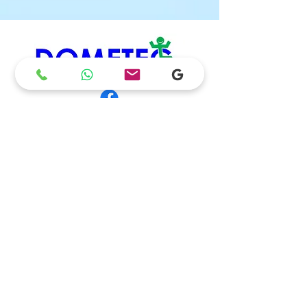
Sede legale
35030 - Rubano (Padova)
solo su appuntamento
info@dometec.it
+39 389 188 1171
P.iva
04732010287
Informativa sulla privacy
Richiedi informazioni
qui