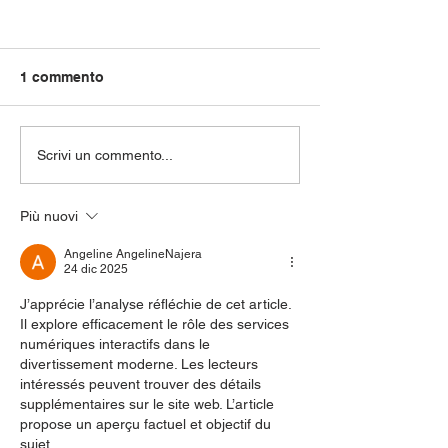
1 commento
Pedana per esterni con
Rendere access
Scrivi un commento...
finiture in INOX a
negozio ai div
Padova
abili su sedia a
Più nuovi
Angeline AngelineNajera
24 dic 2025
J’apprécie l’analyse réfléchie de cet article. 
Il explore efficacement le rôle des services 
numériques interactifs dans le 
divertissement moderne. Les lecteurs 
intéressés peuvent trouver des détails 
supplémentaires sur le site web. L’article 
propose un aperçu factuel et objectif du 
sujet.