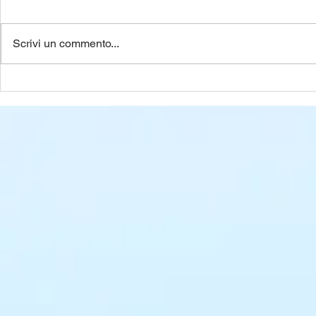
Scrivi un commento...
I montascale portatili o
Crisi di sol
senza installazione non
anziani e d
esistono!
conseguenz
salute e la
vita.