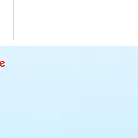
ve
a
o