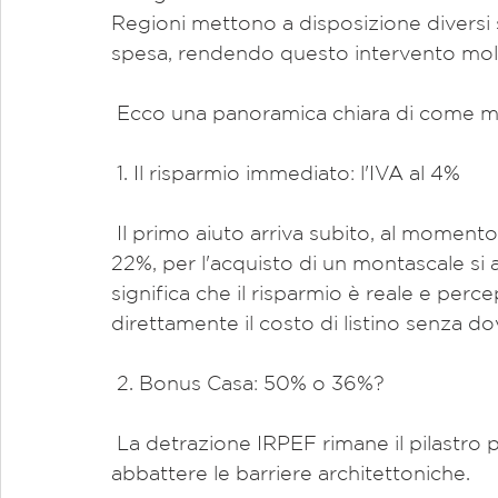
Regioni mettono a disposizione diversi s
spesa, rendendo questo intervento molto
 Ecco una panoramica chiara di come mu
 1. Il risparmio immediato: l'IVA al 4%
 Il primo aiuto arriva subito, al momento del preventivo. Invece dell'IVA ordinaria al 
22%, per l'acquisto di un montascale si 
significa che il risparmio è reale e perc
direttamente il costo di listino senza do
 2. Bonus Casa: 50% o 36%?
 La detrazione IRPEF rimane il pilastro principale per chi decide di ristrutturare per 
abbattere le barriere architettoniche.