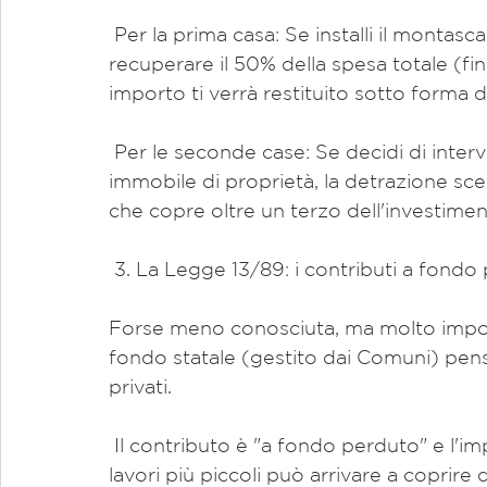
 Per la prima casa: Se installi il montascale nella tua abitazione principale, puoi 
recuperare il 50% della spesa totale (f
importo ti verrà restituito sotto forma di
 Per le seconde case: Se decidi di intervenire in una casa vacanze o in un altro 
immobile di proprietà, la detrazione s
che copre oltre un terzo dell'investimen
 3. La Legge 13/89: i contributi a fondo
Forse meno conosciuta, ma molto importa
fondo statale (gestito dai Comuni) pensa
privati.
 Il contributo è "a fondo perduto" e l'importo dipende dalla spesa sostenuta: per i 
lavori più piccoli può arrivare a coprire 