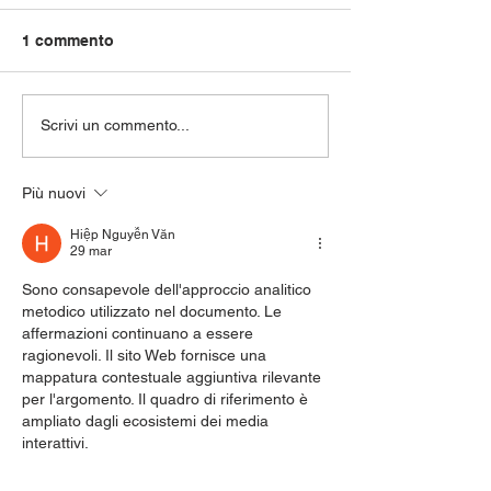
1 commento
Il Montascale: Un
Pedana per est
Scrivi un commento...
Alleato Prezioso per
finiture in INOX
l'Autonomia degli
Padova
Più nuovi
Anziani con Dolori alle
Caviglie
Hiệp Nguyễn Văn
29 mar
Sono consapevole dell'approccio analitico 
metodico utilizzato nel documento. Le 
affermazioni continuano a essere 
ragionevoli. Il sito Web fornisce una 
mappatura contestuale aggiuntiva rilevante 
per l'argomento. Il quadro di riferimento è 
ampliato dagli ecosistemi dei media 
interattivi.