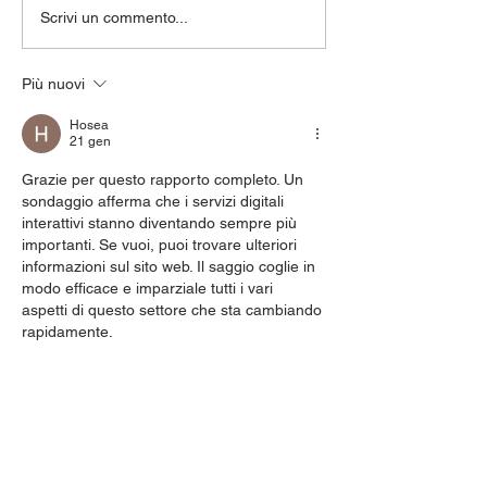
Il Montascale: Un
Pedana per est
Scrivi un commento...
Alleato Prezioso per
finiture in INOX
l'Autonomia degli
Padova
Più nuovi
Anziani con Dolori alle
Caviglie
Hosea
21 gen
Grazie per questo rapporto completo. Un 
sondaggio afferma che i servizi digitali 
interattivi stanno diventando sempre più 
importanti. Se vuoi, puoi trovare ulteriori 
informazioni sul sito web. Il saggio coglie in 
modo efficace e imparziale tutti i vari 
aspetti di questo settore che sta cambiando 
rapidamente.